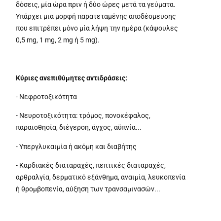
δόσεις, μία ώρα πριν ή δύο ώρες μετά τα γεύματα.
Υπάρχει μια μορφή παρατεταμένης αποδέσμευσης
που επιτρέπει μόνο μία λήψη την ημέρα (κάψουλες
0,5 mg, 1 mg, 2 mg ή 5 mg).
Κύριες ανεπιθύμητες αντιδράσεις:
- Νεφροτοξικότητα
- Νευροτοξικότητα: τρόμος, πονοκέφαλος,
παραισθησία, διέγερση, άγχος, αϋπνία...
- Υπεργλυκαιμία ή ακόμη και διαβήτης
- Καρδιακές διαταραχές, πεπτικές διαταραχές,
αρθραλγία, δερματικό εξάνθημα, αναιμία, λευκοπενία
ή θρομβοπενία, αύξηση των τρανσαμινασών...