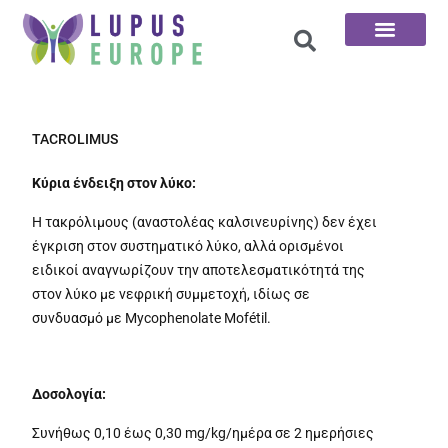
Αρχική σελίδα
Οι 100 ερωτήσεις
TACROLIMUS
Κύρια ένδειξη στον λύκο:
Η τακρόλιμους (αναστολέας καλσινευρίνης) δεν έχει
έγκριση στον συστηματικό λύκο, αλλά ορισμένοι
ειδικοί αναγνωρίζουν την αποτελεσματικότητά της
στον λύκο με νεφρική συμμετοχή, ιδίως σε
συνδυασμό με Mycophenolate Mofétil.
Δοσολογία:
Συνήθως 0,10 έως 0,30 mg/kg/ημέρα σε 2 ημερήσιες