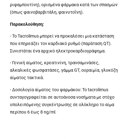
ριφαμπουτίνη), ορισμένα φάρμακα κατά των σπασμών
(όπως φαινοβαρβιτάλη, φαινυτοΐνη).
Παρακολούθηση:
- Το Tacrolimus μπορεί να προκαλέσει μια κατάσταση
που επηρεάζει τον καρδιακό ρυθμό (παράταση QT).
Συνιστάται ένα αρχικό ηλεκτροκαρδιογράφημα.
- Γενική αίματος, κρεατινίνη, τρανσαμινάσες,
αλκαλικές φωσφατάσες, γάμμα GT, ουραιμία, γλυκόζη
αίματος τακτικά.
- Δοσολογία αίματος του φαρμάκου: Το tacrolimus
συνταγογραφείται σε αυτοάνοσα νοσήματα με στόχο
υπολειπόμενης συγκέντρωσης σε ολόκληρο το αίμα
περίπου 6 έως 8 ng/ml.