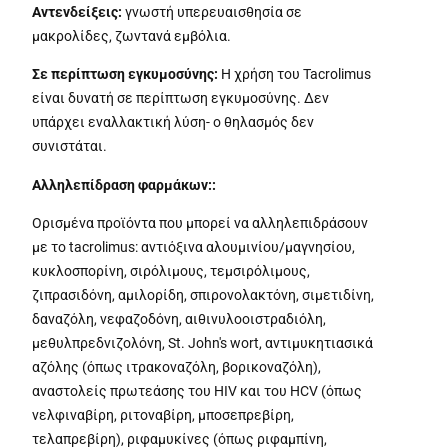
Αντενδείξεις:
γνωστή υπερευαισθησία σε
μακρολίδες, ζωντανά εμβόλια.
Σε περίπτωση εγκυμοσύνης:
Η χρήση του Tacrolimus
είναι δυνατή σε περίπτωση εγκυμοσύνης. Δεν
υπάρχει εναλλακτική λύση- ο θηλασμός δεν
συνιστάται.
Αλληλεπίδραση φαρμάκων:
:
Ορισμένα προϊόντα που μπορεί να αλληλεπιδράσουν
με το tacrolimus: αντιόξινα αλουμινίου/μαγνησίου,
κυκλοσπορίνη, σιρόλιμους, τεμσιρόλιμους,
ζιπρασιδόνη, αμιλορίδη, σπιρονολακτόνη, σιμετιδίνη,
δαναζόλη, νεφαζοδόνη, αιθινυλοοιστραδιόλη,
μεθυλπρεδνιζολόνη, St. John's wort, αντιμυκητιασικά
αζόλης (όπως ιτρακοναζόλη, βορικοναζόλη),
αναστολείς πρωτεάσης του HIV και του HCV (όπως
νελφιναβίρη, ριτοναβίρη, μποσεπρεβίρη,
τελαπρεβίρη), ριφαμυκίνες (όπως ριφαμπίνη,