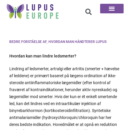
De 100 spørgsmål
BEDRE FORSTÅELSE AF, HVORDAN MAN HÅNDTERER LUPUS
Hvordan kan man lindre ledsmerter?
Lindring af ledsmerter, artralgi eller artritis (smerter + hævelse
af leddene) er primært baseret på lægens ordination af ikke-
steroide antiinflammatoriske lægemidler (efter kontrol af
fraværet af kontraindikationer, herunder aktiv nyreskade) og
lægemidler mod smerter. Hvis der kun er ét enkelt smertende
led, kan det lindres ved en intraartikulær injektion af
binyrebarkhormon (kortikosteroidinfiltration). Syntetiske
antimalariamidler (hydroxychloroquin/chloroquin har her
deres bedste indikation. Hovedmålet er at opnå en reduktion