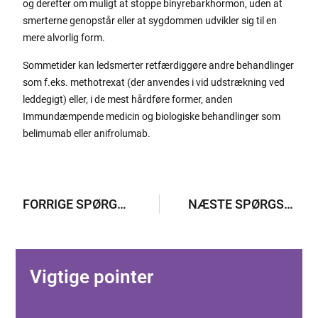
og derefter om muligt at stoppe binyrebarkhormon, uden at
smerterne genopstår eller at sygdommen udvikler sig til en
mere alvorlig form.
Sommetider kan ledsmerter retfærdiggøre andre behandlinger
som f.eks. methotrexat (der anvendes i vid udstrækning ved
leddegigt) eller, i de mest hårdføre former, anden
Immundæmpende medicin og biologiske behandlinger som
belimumab eller anifrolumab.
FORRIGE SPØRGSMÅL
NÆSTE SPØRGSMÅL
Vigtige pointer