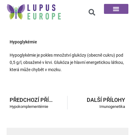
100 otázek
Hypoglykémie
Hypoglykémie je pokles množství glukózy (obecně cukru) pod
0,5 g/l, obsažené v krvi. Glukóza je hlavní energetickou látkou,
která může chybět v mozku.
PŘEDCHOZÍ PŘÍLOHY
DALŠÍ PŘÍLOHY
Hypokomplementémie
Imunogenetika