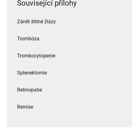
Související přílohy
Zánět štítné žlázy
Trombóza
Trombocytopenie
Splenektomie
Retinopatie
Remise