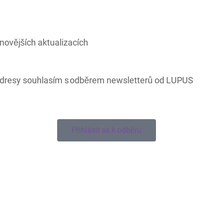
novějších aktualizacích
adresy souhlasím s odběrem newsletterů od LUPUS
Přihlásit se k odběru