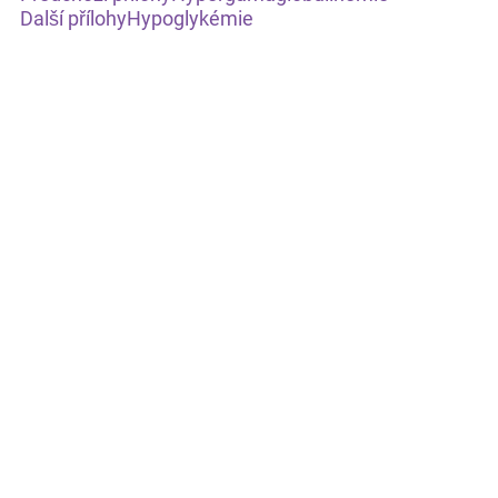
Další přílohy
Hypoglykémie