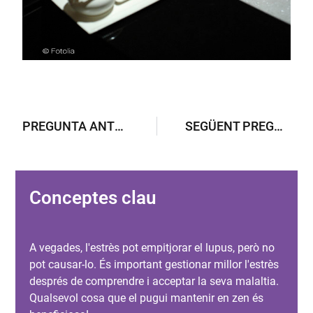
PREGUNTA ANTERIOR
SEGÜENT PREGUNTA
Conceptes clau
A vegades, l'estrès pot empitjorar el lupus, però no
pot causar-lo. És important gestionar millor l'estrès
després de comprendre i acceptar la seva malaltia.
Qualsevol cosa que el pugui mantenir en zen és