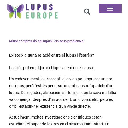
Pàgina d'inici
Les 100 preguntes
Millor comprensió del lupus i els seus problemes
Existeix alguna relació entre el lupus i l'estrès?
L'estrès pot empitjorar el lupus, però no el causa.
Un esdeveniment "estressant" a la vida pot impulsar un brot
de lupus, però l'estrès per si sol no pot causar l'aparició d'un
lupus. De vegades, els pacients informen que la seva malaltia
va començar després d'un accident, un divorci, etc., però és
difícil establir-ne l'existència d'un vincle directe.
Actualment, moltes investigacions científiques estan
estudiant el paper de l'estrès en el sistema immunitari. En