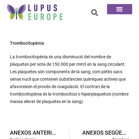
Pàgina d'inici
Les 100 preguntes
Trombocitopènia
La trombocitopènia és una disminució del nombre de
plaquetes per sota de 150.000 per mm3 en la sang circulant.
Les plaquetes són components de la sang, com petits sacs
sense nucli que contenen substàncies químiques actives que
afavoreixen el procés de coagulació. El contrari de la
trombocitopènia és la trombocitosi o hiperplaquetosi (nombre
massa elevat de plaquetes en la sang).
ANEXOS ANTERIORS
ANEXOS SEGÜENTS