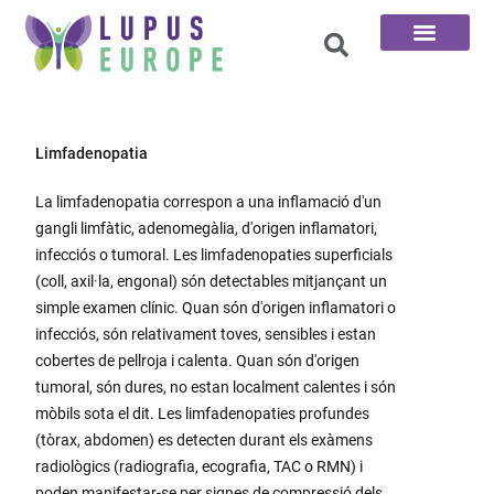
Pàgina d'inici
Les 100 preguntes
Limfadenopatia
La limfadenopatia correspon a una inflamació d'un
gangli limfàtic, adenomegàlia, d'origen inflamatori,
infecciós o tumoral. Les limfadenopaties superficials
(coll, axil·la, engonal) són detectables mitjançant un
simple examen clínic. Quan són d'origen inflamatori o
infecciós, són relativament toves, sensibles i estan
cobertes de pellroja i calenta. Quan són d'origen
tumoral, són dures, no estan localment calentes i són
mòbils sota el dit. Les limfadenopaties profundes
(tòrax, abdomen) es detecten durant els exàmens
radiològics (radiografia, ecografia, TAC o RMN) i
poden manifestar-se per signes de compressió dels