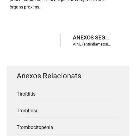
òrgans pròxims.
ANEXOS SEGÜENTS
AINE (antiinflamatoris no esteroidals)
Anexos Relacionats
Tiroïditis
Trombosi
Trombocitopènia