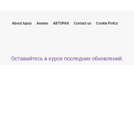
About lupus
Anexes
АВТОРАХ
Contact us
Cookie Policy
Оставайтесь в курсе последних обновлений.
Оставляя свой e-mail, я соглашаюсь получать полезные
письма от Lupus Europe
Нажмите здесь, чтобы подписаться
Подпишись сейчас