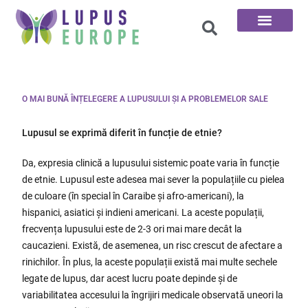
Cele 100 de întrebări
O MAI BUNĂ ÎNȚELEGERE A LUPUSULUI ȘI A PROBLEMELOR SALE
Lupusul se exprimă diferit în funcție de etnie?
Da, expresia clinică a lupusului sistemic poate varia în funcție
de etnie. Lupusul este adesea mai sever la populațiile cu pielea
de culoare (în special în Caraibe și afro-americani), la
hispanici, asiatici și indieni americani. La aceste populații,
frecvența lupusului este de 2-3 ori mai mare decât la
caucazieni. Există, de asemenea, un risc crescut de afectare a
rinichilor. În plus, la aceste populații există mai multe sechele
legate de lupus, dar acest lucru poate depinde și de
variabilitatea accesului la îngrijiri medicale observată uneori la