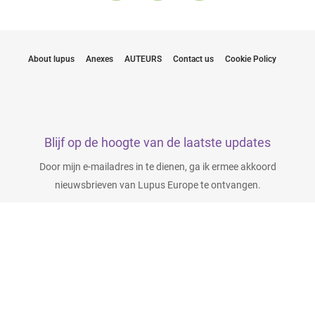
About lupus
Anexes
AUTEURS
Contact us
Cookie Policy
Blijf op de hoogte van de laatste updates
Door mijn e-mailadres in te dienen, ga ik ermee akkoord
nieuwsbrieven van Lupus Europe te ontvangen.
Klik hier om u te abonneren
Abonneer nu