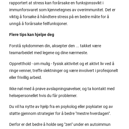
rapportert at stress kan forårsake en funksjonssvikt i
immunforsvaret som kjennetegnes av overimmunitet. Det er
viktig å forsøke å håndtere stress på en bedre måte for å
unngå å forårsake feilfunksjoner.
Flere tips kan hjelpe deg
Forstå sykdommen din, aksepter den ... takket være
teamarbeidet med legene og dine nærmeste.
Oppretthold - om mulig - fysisk aktivitet og et aktivt liv ved å
ringe venner, treffe slektninger og være involvert i profesjonelt
eller frivillig arbeid.
Ikke nøl med å prøve avslapningsøvelser, og ta kontakt med
helsepersonellet hvis du får problemer.
Du vil ha nytte av hjelp fra en psykolog eller psykiater og av
støtte gjennom strategier for å bedre "mestre hverdagen".
Derfor er det bedre å holde seg "zen" under en autoimmun