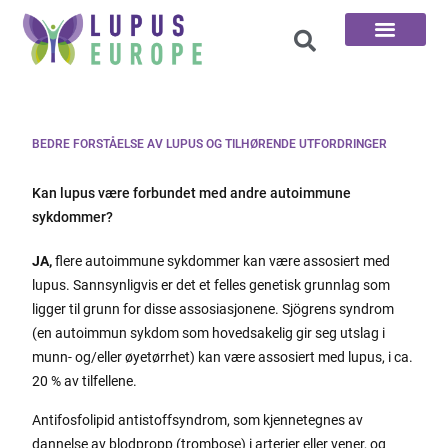
De 100 Spørsmål
BEDRE FORSTÅELSE AV LUPUS OG TILHØRENDE UTFORDRINGER
Kan lupus være forbundet med andre autoimmune
sykdommer?
JA,
flere autoimmune sykdommer kan være assosiert med
lupus. Sannsynligvis er det et felles genetisk grunnlag som
ligger til grunn for disse assosiasjonene. Sjögrens syndrom
(en autoimmun sykdom som hovedsakelig gir seg utslag i
munn- og/eller øyetørrhet) kan være assosiert med lupus, i ca.
20 % av tilfellene.
Antifosfolipid antistoffsyndrom, som kjennetegnes av
dannelse av blodpropp (trombose) i arterier eller vener, og