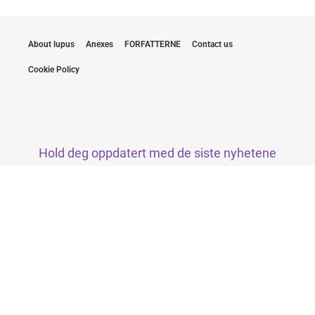
About lupus
Anexes
FORFATTERNE
Contact us
Cookie Policy
Hold deg oppdatert med de siste nyhetene
Ved å sende inn e-posten min, samtykker jeg i å motta
nyhetsbrev fra LUPUS EUROPE
Klikk her for å abonnere
Abonner nå