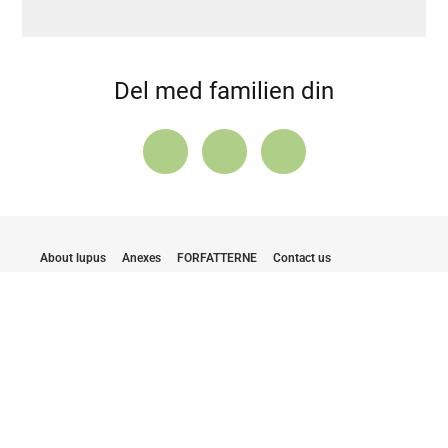
Del med familien din
About lupus
Anexes
FORFATTERNE
Contact us
Cookie Policy
Hold deg oppdatert med de siste nyhetene
Ved å sende inn e-posten min, samtykker jeg i å motta