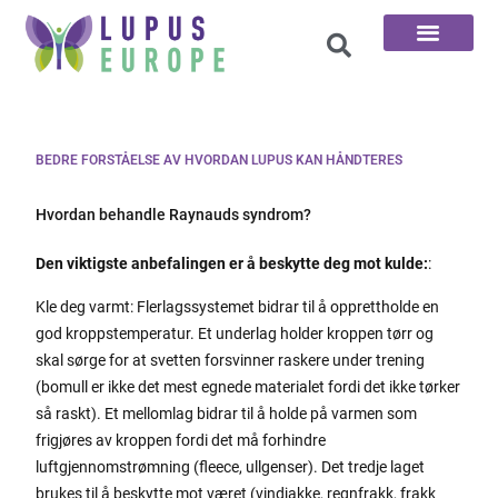
De 100 Spørsmål
BEDRE FORSTÅELSE AV HVORDAN LUPUS KAN HÅNDTERES
Hvordan behandle Raynauds syndrom?
Den viktigste anbefalingen er å beskytte deg mot kulde:
:
Kle deg varmt: Flerlagssystemet bidrar til å opprettholde en
god kroppstemperatur. Et underlag holder kroppen tørr og
skal sørge for at svetten forsvinner raskere under trening
(bomull er ikke det mest egnede materialet fordi det ikke tørker
så raskt). Et mellomlag bidrar til å holde på varmen som
frigjøres av kroppen fordi det må forhindre
luftgjennomstrømning (fleece, ullgenser). Det tredje laget
brukes til å beskytte mot været (vindjakke, regnfrakk, frakk