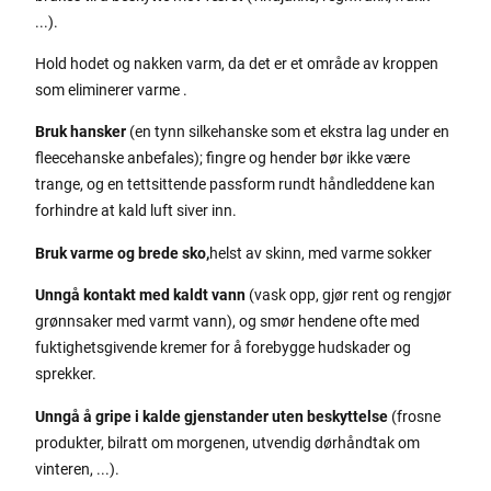
...).
Hold hodet og nakken varm, da det er et område av kroppen
som eliminerer varme .
Bruk hansker
(en tynn silkehanske som et ekstra lag under en
fleecehanske anbefales); fingre og hender bør ikke være
trange, og en tettsittende passform rundt håndleddene kan
forhindre at kald luft siver inn.
Bruk varme og brede sko,
helst av skinn, med varme sokker
Unngå kontakt med kaldt vann
(vask opp, gjør rent og rengjør
grønnsaker med varmt vann), og smør hendene ofte med
fuktighetsgivende kremer for å forebygge hudskader og
sprekker.
Unngå å gripe i kalde gjenstander uten beskyttelse
(frosne
produkter, bilratt om morgenen, utvendig dørhåndtak om
vinteren, ...).