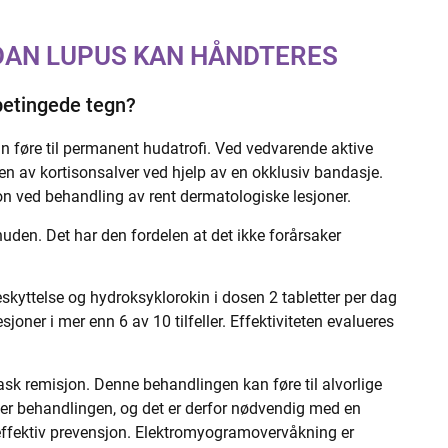
DAN LUPUS KAN HÅNDTERES
betingede tegn?
an føre til permanent hudatrofi. Ved vedvarende aktive
ten av kortisonsalver ved hjelp av en okklusiv bandasje.
on ved behandling av rent dermatologiske lesjoner.
uden. Det har den fordelen at det ikke forårsaker
kyttelse og hydroksyklorokin i dosen 2 tabletter per dag
oner i mer enn 6 av 10 tilfeller. Effektiviteten evalueres
sk remisjon. Denne behandlingen kan føre til alvorlige
der behandlingen, og det er derfor nødvendig med en
 effektiv prevensjon. Elektromyogramovervåkning er