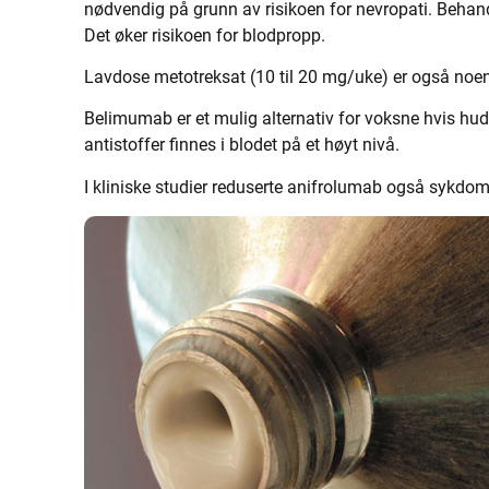
nødvendig på grunn av risikoen for nevropati. Behand
Det øker risikoen for blodpropp.
Lavdose metotreksat (10 til 20 mg/uke) er også noen
Belimumab er et mulig alternativ for voksne hvis hudaf
antistoffer finnes i blodet på et høyt nivå.
I kliniske studier reduserte anifrolumab også sykdomsa