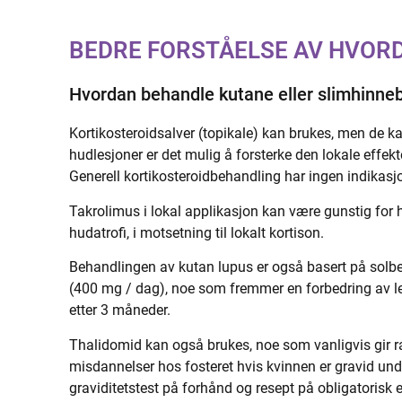
BEDRE FORSTÅELSE AV HVOR
Hvordan behandle kutane eller slimhinne
Kortikosteroidsalver (topikale) kan brukes, men de k
hudlesjoner er det mulig å forsterke den lokale effek
Generell kortikosteroidbehandling har ingen indikasj
Takrolimus i lokal applikasjon kan være gunstig for h
hudatrofi, i motsetning til lokalt kortison.
Behandlingen av kutan lupus er også basert på solbes
(400 mg / dag), noe som fremmer en forbedring av lesj
etter 3 måneder.
Thalidomid kan også brukes, noe som vanligvis gir ra
misdannelser hos fosteret hvis kvinnen er gravid un
graviditetstest på forhånd og resept på obligatorisk