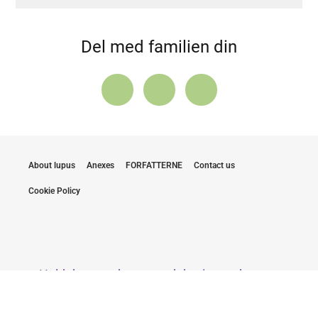
Del med familien din
About lupus
Anexes
FORFATTERNE
Contact us
Cookie Policy
Hold deg oppdatert med de siste nyhetene
Ved å sende inn e-posten min, samtykker jeg i å motta
nyhetsbrev fra LUPUS EUROPE