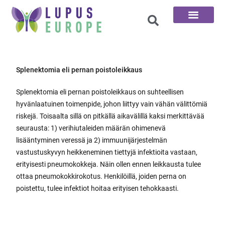
100 kysymystä
Splenektomia eli pernan poistoleikkaus
Splenektomia eli pernan poistoleikkaus on suhteellisen
hyvänlaatuinen toimenpide, johon liittyy vain vähän välittömiä
riskejä. Toisaalta sillä on pitkällä aikavälillä kaksi merkittävää
seurausta: 1) verihiutaleiden määrän ohimenevä
lisääntyminen veressä ja 2) immuunijärjestelmän
vastustuskyvyn heikkeneminen tiettyjä infektioita vastaan,
erityisesti pneumokokkeja. Näin ollen ennen leikkausta tulee
ottaa pneumokokkirokotus. Henkilöillä, joiden perna on
poistettu, tulee infektiot hoitaa erityisen tehokkaasti.