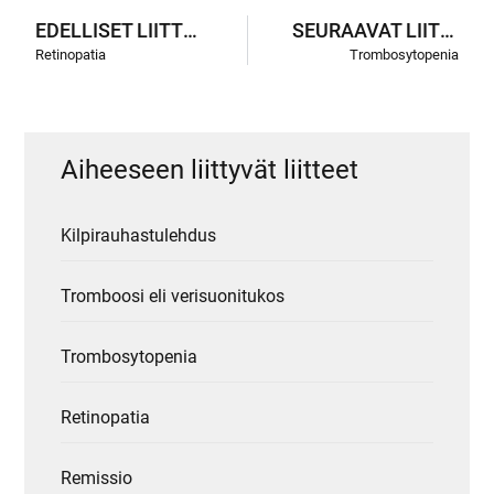
EDELLISET LIITTEET
SEURAAVAT LIITTEET
Retinopatia
Trombosytopenia
Aiheeseen liittyvät liitteet
Kilpirauhastulehdus
Tromboosi eli verisuonitukos
Trombosytopenia
Retinopatia
Remissio