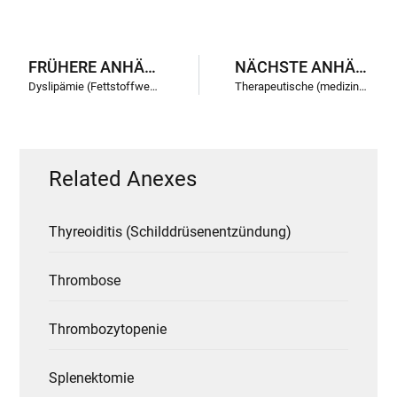
FRÜHERE ANHÄNGE
NÄCHSTE ANHÄNGE
Dyslipämie (Fettstoffwechselstörung)
Therapeutische (medizinische) Ausbildung
Related Anexes
Thyreoiditis (Schilddrüsenentzündung)
Thrombose
Thrombozytopenie
Splenektomie