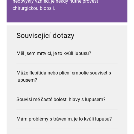
neobvyklý vzhled, je někdy nutné provést
chirurgickou biopsii.
Související dotazy
Měl jsem mrtvici, je to kvůli lupusu?
Může flebitida nebo plicní embolie souviset s
lupusem?
Souvisí mé časté bolesti hlavy s lupusem?
Mám problémy s trávením, je to kvůli lupusu?