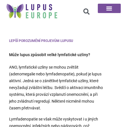
100 otázek
LEPŠÍ POROZUMĚNÍ PROJEVŮM LUPUSU
Může lupus způsobit velké lymfatické uzliny?
ANO, lymfatické uzliny se mohou zvětšit
(adenomegalie nebo lymfadenopatie), pokud je lupus
aktivní. Jedná se o zánětlivé lymfatické uzliny, které
nevyžadují zvláštní léčbu. Svědčí o aktivaci imunitního
systému, která provází vzplanutí onemocnění, a při
jeho zvládnutí regredují. Některé nicméně mohou
časem přetrvávat.
Lymfadenopatie se však může vyskytovat i u jiných
onemocnění, infekčních nebo nádorových, což