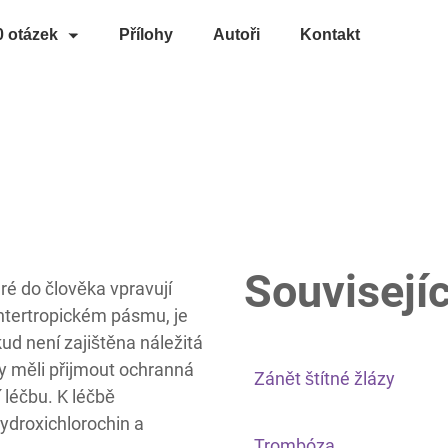
0 otázek
Přílohy
Autoři
Kontakt
Souvisejíc
ré do člověka vpravují
intertropickém pásmu, je
d není zajištěna náležitá
y měli přijmout ochranná
Zánět štítné žlázy
 léčbu. K léčbě
ydroxichlorochin a
Trombóza