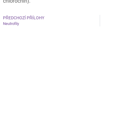
chlorochin).
PŘEDCHOZÍ PŘÍLOHY
Neutrofily