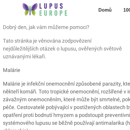
Domů
10
Dobrý den, jak vám můžeme pomoci?
Tato stránka je věnována zodpovězení
nejdůležitějších otázek o lupusu, ověřených světově
uznávanými lékaři.
Malárie
Malárie je infekční onemocnění způsobené parazity, kte
někteří komáři. Toto tropické onemocnění, rozšířené v 
závažným onemocněním, které může být smrtelné, poku
péče. Cestovatelé pobývající v postižených oblastech b
opatření proti bodnutí hmyzem a podstoupit preventivní
systémového lupusu se běžně používají antimalarika (h