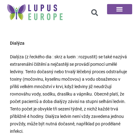
100 otázek
Dialýza
Dialýza (z řeckého dia : skrz a luein : rozpustit) se také nazývá
extrarenální čištění a nejčastěji se provádí pomocí umělé
ledviny. Tento dočasný nebo trvalý léčebný proces odstraňuje
toxiny (močovinu, kyselinu močovou) a vodu obsaženou v
příliš velkém množství v krvi, když ledviny již neudržují
rovnováhu vody, sodíku, draslíku a vápníku. Obecně platí, že
počet pacientů a doba dialýzy závisí na stupni selhání ledvin.
Tento počet je obvykle tři sezení týdně, z nichž každé trvá
přibližně 4 hodiny. Dialýza ledvin není vždy zavedena jednou
provždy, může být nutná dočasně, například po prodělané
infekci.