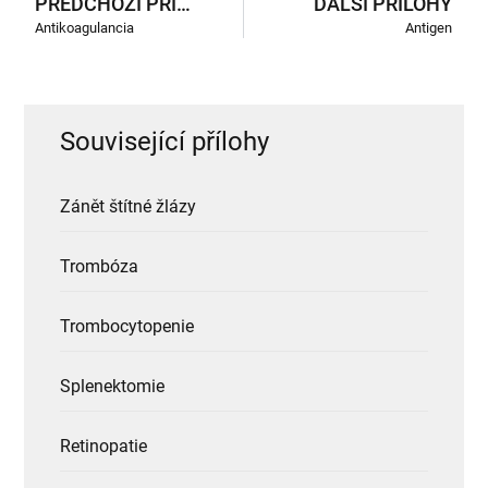
PŘEDCHOZÍ PŘÍLOHY
DALŠÍ PŘÍLOHY
Antikoagulancia
Antigen
Související přílohy
Zánět štítné žlázy
Trombóza
Trombocytopenie
Splenektomie
Retinopatie