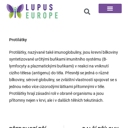
100 otázek
Protilátky
Protilátky, nazývané také imunoglobuliny, jsou krevní bílkoviny
syntetizované určitými buňkami imunitního systému (B-
lymfocyty a plazmatickými buňkami) v reakci na vniknutí
cizího tělesa (antigenu) do těla. Přesněji se jedná o různé
bílkoviny, sérové globuliny, se zvláštní vlastností spojovat se s
jednou nebo více cizorodými látkami přítomnými v těle.
Protilátky hrají zásadní roli v obraně organismu a jsou
přítomny nejen v krvi, ale i v dalších tělních tekutinách.