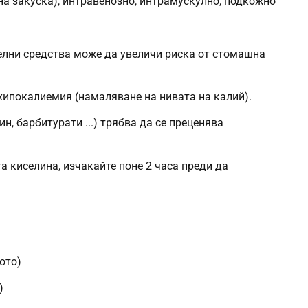
 на закуска), интравенозно, интрамускулно, подкожно
елни средства може да увеличи риска от стомашна
хипокалиемия (намаляване на нивата на калий).
, барбитурати ...) трябва да се преценява
а киселина, изчакайте поне 2 часа преди да
ото)
)