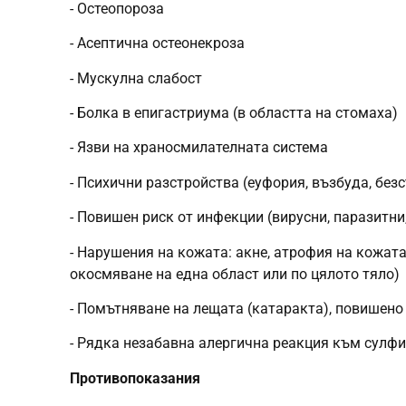
- Остеопороза
- Асептична остеонекроза
- Мускулна слабост
- Болка в епигастриума (в областта на стомаха)
- Язви на храносмилателната система
- Психични разстройства (еуфория, възбуда, без
- Повишен риск от инфекции (вирусни, паразитни
- Нарушения на кожата: акне, атрофия на кожата
окосмяване на една област или по цялото тяло)
- Помътняване на лещата (катаракта), повишено
- Рядка незабавна алергична реакция към сулф
Противопоказания