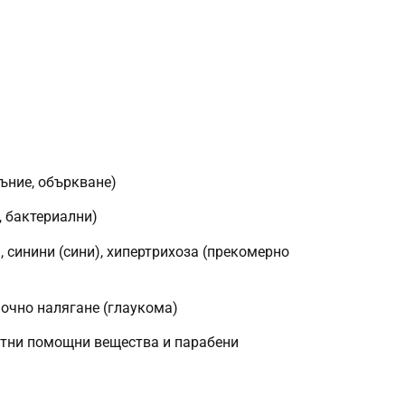
съние, объркване)
, бактериални)
, синини (сини), хипертрихоза (прекомерно
 очно налягане (глаукома)
итни помощни вещества и парабени