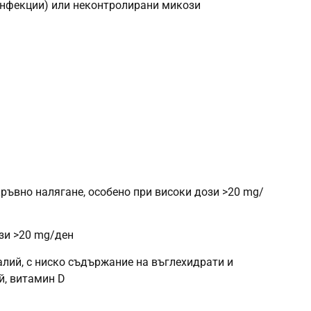
 инфекции) или неконтролирани микози
кръвно налягане, особено при високи дози >20 mg/
ози >20 mg/ден
калий, с ниско съдържание на въглехидрати и
й, витамин D