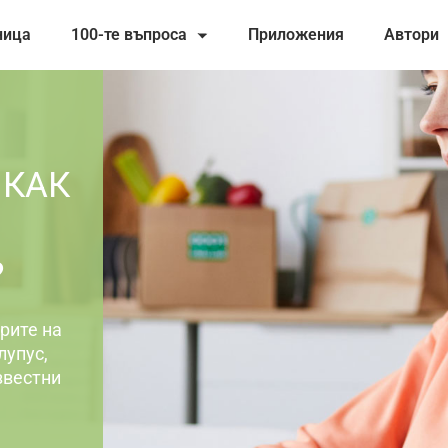
ница
100-те въпроса
Приложения
Автори
 КАК
?
рите на
лупус,
звестни