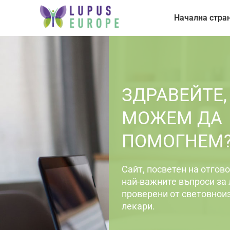
Начална стра
ЗДРАВЕЙТЕ,
МОЖЕМ ДА
ПОМОГНЕМ
Сайт, посветен на отгово
най-важните въпроси за 
проверени от световнои
лекари.