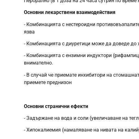
Перорално (в 1 доза на 24 часа сутрин по време
Основни лекарствени взаимодействия
- Комбинацията с нестероидни противовъзпалит
язва
- Комбинацията с диуретици може да доведе до 
- Комбинацията с ензимни индуктори (рифампицин
внимателно.
- В случай че приемате инхибитори на стомашнат
приемете преднизон
Основни странични ефекти
- Задържане на вода и соли (увеличаване на тегл
- Хипокалиемия (намаляване на нивата на калий