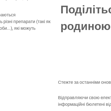
Поділіть
иваються
 різні препарати (такі як
родиною
би...), які можуть
Стежте за останніми оно
Відправляючи свою елект
інформаційні бюлетені ві