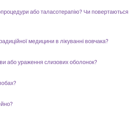
опроцедури або таласотерапію? Чи повертаються
радиційної медицини в лікуванні вовчака?
ояви або ураження слизових оболонок?
лобах?
ейно?