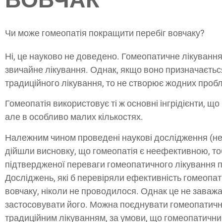
Чи може гомеопатія покращити перебіг вовчаку?
Ні, це науково не доведено. Гомеопатичне лікуванн
звичайне лікування. Однак, якщо воно призначаєтьс
традиційного лікування, то не створює жодних проб
Гомеопатія використовує ті ж основні інгрідієнти, що
але в особливо малих кількостях.
Належним чином проведені наукові дослідження (не 
дійшли висновку, що гомеопатія є неефективною, тоб
підтвердженої переваги гомеопатичного лікування п
Досліджень, які б перевіряли ефективність гомеопат
вовчаку, ніколи не проводилося. Однак це не заваж
застосовувати його. Можна поєднувати гомеопатичн
традиційним лікуванням, за умови, що гомеопатичн