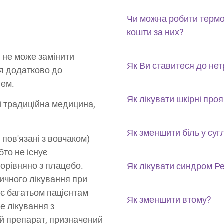
Чи можна робити терм
кошти за них?
я не може замінити
Як Ви ставитеся до нет
я додатково до
лем.
Як лікувати шкірні пр
 і традиційна медицина,
Як зменшити біль у суг
пов'язані з вовчаком)
то не існує
орівняно з плацебо.
Як лікувати синдром Р
ичного лікування при
ає багатьом пацієнтам
Як зменшити втому?
е лікування з
ий препарат, призначений