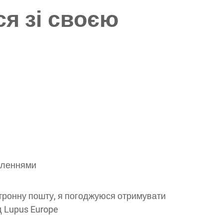
ся зі своєю
вленнями
ронну пошту, я погоджуюся отримувати
д Lupus Europe