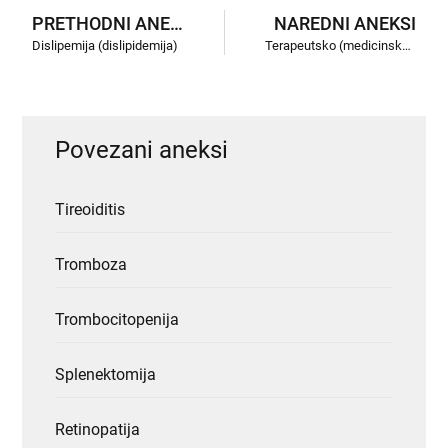
PRETHODNI ANEKSI
NAREDNI ANEKSI
Dislipemija (dislipidemija)
Terapeutsko (medicinsko) obrazovanje
Povezani aneksi
Tireoiditis
Tromboza
Trombocitopenija
Splenektomija
Retinopatija