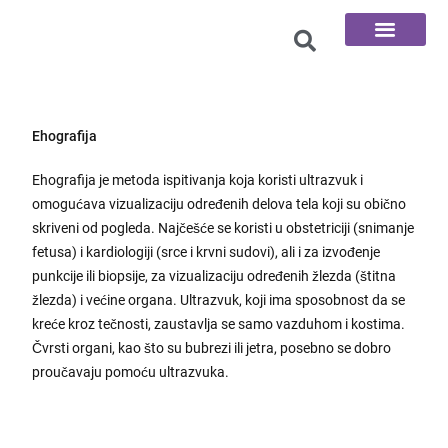
100 Pitanja
Ehografija
Ehografija je metoda ispitivanja koja koristi ultrazvuk i
omogućava vizualizaciju određenih delova tela koji su obično
skriveni od pogleda. Najčešće se koristi u obstetriciji (snimanje
fetusa) i kardiologiji (srce i krvni sudovi), ali i za izvođenje
punkcije ili biopsije, za vizualizaciju određenih žlezda (štitna
žlezda) i većine organa. Ultrazvuk, koji ima sposobnost da se
kreće kroz tečnosti, zaustavlja se samo vazduhom i kostima.
Čvrsti organi, kao što su bubrezi ili jetra, posebno se dobro
proučavaju pomoću ultrazvuka.