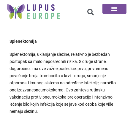
100 Pitanja
Splenektomija
Splenektomija, uklanjanje slezine, relativno je bezbedan
postupak sa malo neposrednih rizika. S druge strane,
dugoročno, ima dve važne posledice: prvu, privremeno
povećanje broja trombocita u krvi, i drugu, smanjenje
otpornosti imunog sistema na određene infekcije, naročito
one izazvanepneumokokama. Ovo zahteva rutinsku
vakcinaciju protiv pneumokoka pre operacije i intenzivno
lečenje bilo kojih infekcija koje se jave kod osoba koje više
nemaju slezinu.