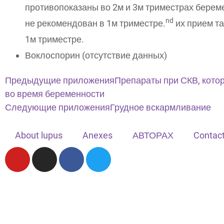
противопоказаны во 2м и 3м триместрах береме
nd
не рекомендован в 1м триместре.
их прием т
1м триместре.
Воклоспорин (отсутствие данных)
Предыдущие приложения
Препараты при СКВ, кото
во время беременности
Следующие приложения
Грудное вскармливание
About lupus
Anexes
АВТОРАХ
Contact