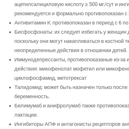
ацетилсалициловую кислоту ≥ 500 мг/сут и инг
рекомендуется и формально противопоказан с 
Антивитамин К: противопоказан в период с 6 п
Бисфосфонаты: их следует избегать у женщин 
поскольку они могут накапливаться в костной т
неопределенные действия в отношении детей.
Иммунодепрессанты, противопоказаные из-за и
действия: микофенолат мофетил или микофено
циклофосфамид, метотрексат
Талидомид: может быть назначен только после 
беременность.
Белимумаб и анифролумаб также противопоказ
лактации.
Ингибиторы АПФ и антагонисты рецепторов анги