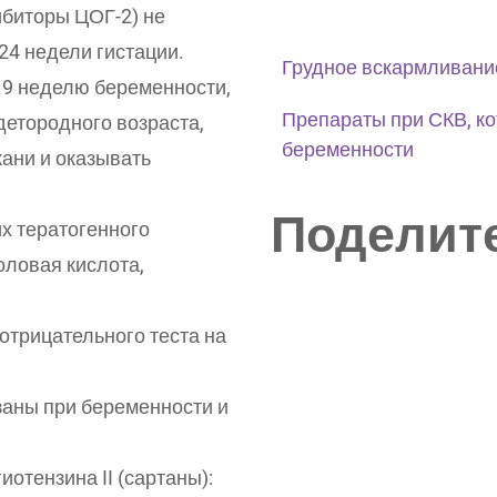
ибиторы ЦОГ-2) не
24 недели гистации.
Грудное вскармливани
о 9 неделю беременности,
Препараты при СКВ, к
детородного возраста,
беременности
кани и оказывать
Поделите
х тератогенного
ловая кислота,
отрицательного теста на
аны при беременности и
отензина II (сартаны):