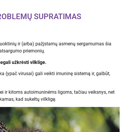
 PROBLEMŲ SUPRATIMAS
sutuoktinių ir (arba) pažįstamų asmenų sergamumas šia
ų atsargumo priemonių.
egali užkrėsti vilklige.
 (ypač virusai) gali veikti imuninę sistemą ir, galbūt,
kligei ir kitoms autoimuninėms ligoms, tačiau veiksnys, net
amas, kad sukeltų vilkligę.