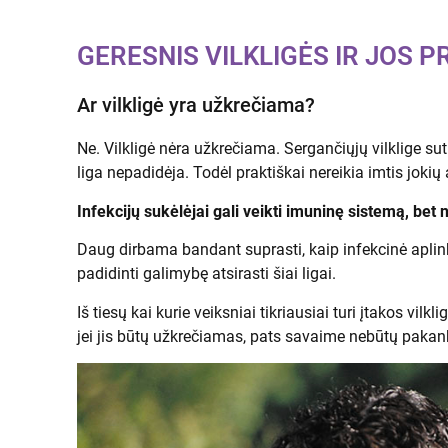
GERESNIS VILKLIGĖS IR JOS
Ar vilkligė yra užkrečiama?
Ne. Vilkligė nėra užkrečiama. Sergančiųjų vilklige 
liga nepadidėja. Todėl praktiškai nereikia imtis joki
Infekcijų sukėlėjai gali veikti imuninę sistemą, bet n
Daug dirbama bandant suprasti, kaip infekcinė aplinka
padidinti galimybę atsirasti šiai ligai.
Iš tiesų kai kurie veiksniai tikriausiai turi įtakos vil
jei jis būtų užkrečiamas, pats savaime nebūtų pakank