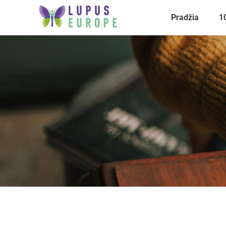
Pradžia
1