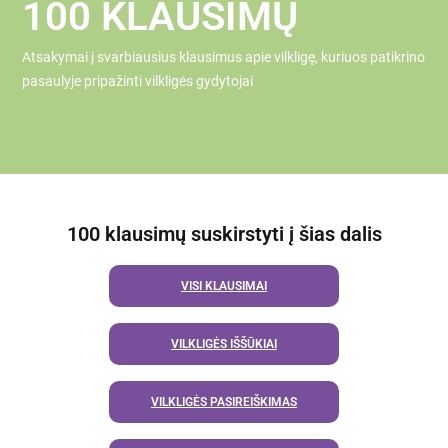
100 KLAUSIMŲ
Atsakymai į svarbiausius klausimus apie vilkligę, kuriuos patikrino
pasaulyje pripažinti vilkligės gydytojai
100 klausimų suskirstyti į šias dalis
VISI KLAUSIMAI
VILKLIGĖS IŠŠŪKIAI
VILKLIGĖS PASIREIŠKIMAS