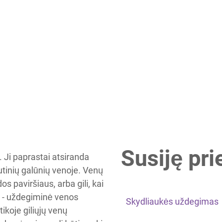
Susiję pri
 Ji paprastai atsiranda
šutinių galūnių venoje. Venų
os paviršiaus, arba gili, kai
s - uždegiminė venos
Skydliaukės uždegimas
tikoje giliųjų venų