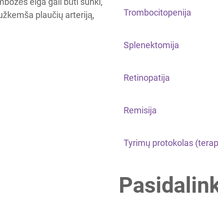
bozės eiga gali būti sunki,
Trombocitopenija
r užkemša plaučių arteriją,
Splenektomija
Retinopatija
Remisija
Tyrimų protokolas (terap
Pasidalin