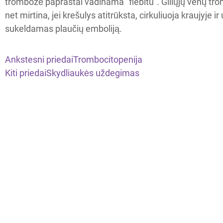
trombozė paprastai vadinama "flebitu". Giliųjų venų trom
net mirtina, jei krešulys atitrūksta, cirkuliuoja kraujyje i
sukeldamas plaučių emboliją.
Ankstesni priedai
Trombocitopenija
Kiti priedai
Skydliaukės uždegimas