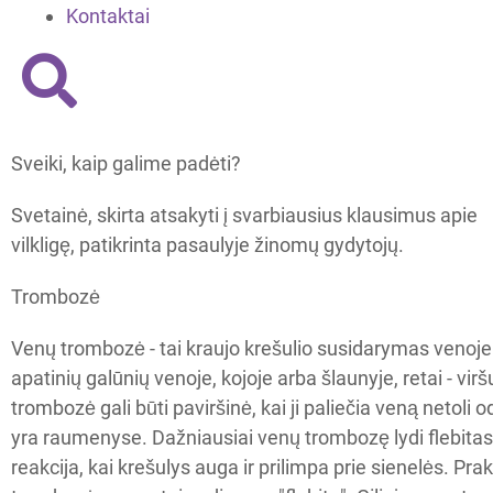
Kontaktai
Sveiki, kaip galime padėti?
Svetainė, skirta atsakyti į svarbiausius klausimus apie
vilkligę, patikrinta pasaulyje žinomų gydytojų.
Trombozė
Venų trombozė - tai kraujo krešulio susidarymas venoje.
apatinių galūnių venoje, kojoje arba šlaunyje, retai - vir
trombozė gali būti paviršinė, kai ji paliečia veną netoli od
yra raumenyse. Dažniausiai venų trombozę lydi flebita
reakcija, kai krešulys auga ir prilimpa prie sienelės. Prak