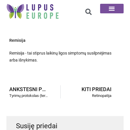
100 klausimų
Remisija
Remisija - tai stiprus laikinų ligos simptomų susilpnėjimas
arba išnykimas.
ANKSTESNI PRIEDAI
KITI PRIEDAI
Tyrimų protokolas (terapinis)
Retinopatija
Susiję priedai