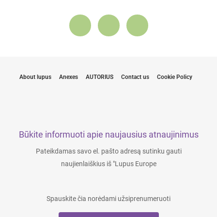
About lupus
Anexes
AUTORIUS
Contact us
Cookie Policy
Būkite informuoti apie naujausius atnaujinimus
Pateikdamas savo el. pašto adresą sutinku gauti
naujienlaiškius iš "Lupus Europe
Spauskite čia norėdami užsiprenumeruoti