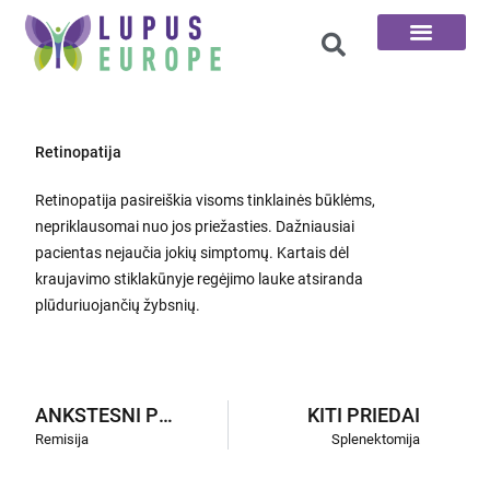
100 klausimų
Retinopatija
Retinopatija pasireiškia visoms tinklainės būklėms,
nepriklausomai nuo jos priežasties. Dažniausiai
pacientas nejaučia jokių simptomų. Kartais dėl
kraujavimo stiklakūnyje regėjimo lauke atsiranda
plūduriuojančių žybsnių.
ANKSTESNI PRIEDAI
KITI PRIEDAI
Remisija
Splenektomija