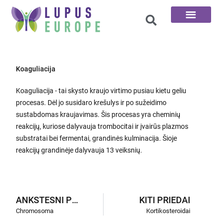
100 klausimų
Koaguliacija
Koaguliacija - tai skysto kraujo virtimo pusiau kietu geliu
procesas. Dėl jo susidaro krešulys ir po sužeidimo
sustabdomas kraujavimas. Šis procesas yra cheminių
reakcijų, kuriose dalyvauja trombocitai ir įvairūs plazmos
substratai bei fermentai, grandinės kulminacija. Šioje
reakcijų grandinėje dalyvauja 13 veiksnių.
ANKSTESNI PRIEDAI
KITI PRIEDAI
Chromosoma
Kortikosteroidai