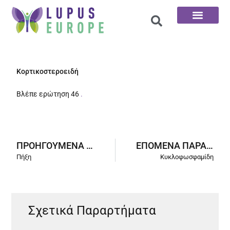
Αρχική σελίδα
Οι 100 ερωτήσεις
Κορτικοστεροειδή
Βλέπε ερώτηση 46
.
ΠΡΟΗΓΟΎΜΕΝΑ ΠΑΡΑΡΤΉΜΑΤΑ
ΕΠΌΜΕΝΑ ΠΑΡΑΡΤΉΜΑΤΑ
Πήξη
Κυκλοφωσφαμίδη
Σχετικά Παραρτήματα