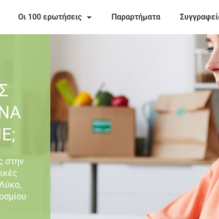
Οι 100 ερωτήσεις
Παραρτήματα
Συγγραφεί
Σ
ΝΑ
Ε;
ς στην
τικές
Λύκο,
οσμίου