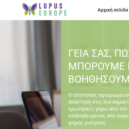
Αρχική σελίδα
ΓΕΙΑ ΣΑΣ, ΠΏ
ΜΠΟΡΟΎΜΕ 
ΒΟΗΘΉΣΟΥΜ
Ο ιστότοπος αφιερωμένο
απάντηση στις πιο σημαν
ερωτήσεις γύρω από τον 
επαληθευμένος από παγκ
φήμης γιατρούς.