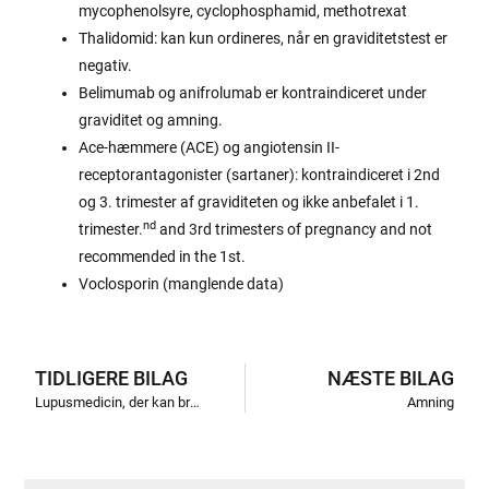
mycophenolsyre, cyclophosphamid, methotrexat
Thalidomid: kan kun ordineres, når en graviditetstest er
negativ.
Belimumab og anifrolumab er kontraindiceret under
graviditet og amning.
Ace-hæmmere (ACE) og angiotensin II-
receptorantagonister (sartaner): kontraindiceret i 2nd
og 3. trimester af graviditeten og ikke anbefalet i 1.
nd
trimester.
and 3rd trimesters of pregnancy and not
recommended in the 1st.
Voclosporin (manglende data)
TIDLIGERE BILAG
NÆSTE BILAG
Lupusmedicin, der kan bruges under graviditet
Amning