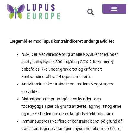
De 100 spørgsmål
Lægemidler mod lupus kontraindiceret under graviditet
NSAID'er: vedvarende brug af alle NSAID'er (herunder
acetylsalicylsyre ≥ 500 mg/d og COX-2-hæmmere)
anbefales ikke under graviditet og er formelt
kontraindiceret fra 24 ugers amenoré.
Antivitamin K: kontraindiceret mellem 6 og 9 ugers
graviditet,
Bisfosfonater: bør undgås hos kvinder i den
fødedygtige alder på grund af deres lagring i knoglerne
og usikkerheden om deres langtidseffekt hos børn.
Immunsuppressiva: flere er kontraindiceret på grund af
deres teratogene virkninger: mycophenolat mofetil eller