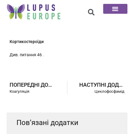
Головна сторінка
100 запитань
Кортикостероїди
Див. питання 46
.
ПОПЕРЕДНІ ДОДАТКИ
НАСТУПНІ ДОДАТКИ
Коагуляція
Циклофосфамід
Пов’язані додатки