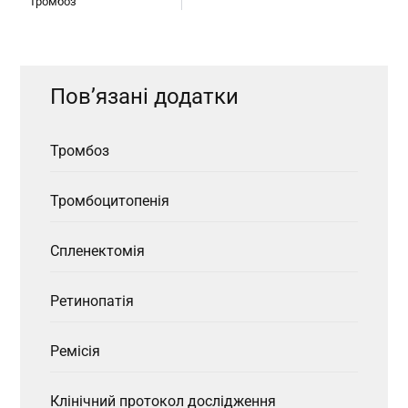
Тромбоз
Пов’язані додатки
Тромбоз
Тромбоцитопенія
Спленектомія
Ретинопатія
Ремісія
Клінічний протокол дослідження