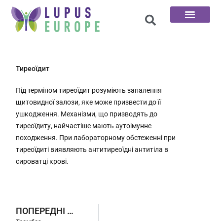
Головна сторінка
100 запитань
Тиреоїдит
Під терміном тиреоїдит розуміють запалення
щитовидної залози, яке може призвести до її
ушкодження. Механізми, що призводять до
тиреоїдиту, найчастіше мають аутоімунне
походження. При лабораторному обстеженні при
тиреоїдиті виявляють антитиреоїдні антитіла в
сироватці крові.
ПОПЕРЕДНІ ДОДАТКИ