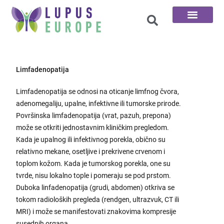
100 Pitanja
Limfadenopatija
Limfadenopatija se odnosi na oticanje limfnog čvora,
adenomegaliju, upalne, infektivne ili tumorske prirode.
Površinska limfadenopatija (vrat, pazuh, prepona)
može se otkriti jednostavnim kliničkim pregledom.
Kada je upalnog ili infektivnog porekla, obično su
relativno mekane, osetljive i prekrivene crvenom i
toplom kožom. Kada je tumorskog porekla, one su
tvrde, nisu lokalno tople i pomeraju se pod prstom.
Duboka linfadenopatija (grudi, abdomen) otkriva se
tokom radioloških pregleda (rendgen, ultrazvuk, CT ili
MRI) i može se manifestovati znakovima kompresije
susednih organa.