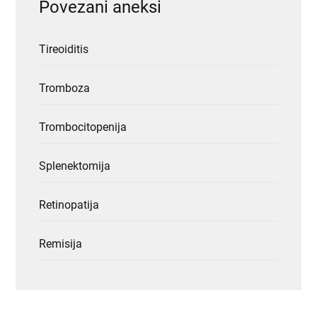
Povezani aneksi
Tireoiditis
Tromboza
Trombocitopenija
Splenektomija
Retinopatija
Remisija