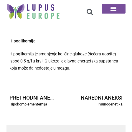
100 Pitanja
Hipoglikemija
Hipoglikemija je smanjenje količine glukoze (šećera uopšte)
ispod 0,5 g/l u krvi. Glukoza je glavna energetska supstanca
koja može da nedostaje u mozgu.
PRETHODNI ANEKSI
NAREDNI ANEKSI
Hipokomplementemija
Imunogenetika