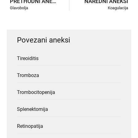
PRETHODNI ANEKSI
NAREDNI ANEKSI
Glavobolja
Koagulacija
Povezani aneksi
Tireoiditis
Tromboza
Trombocitopenija
Splenektomija
Retinopatija