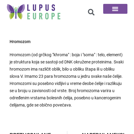
100 Pitanja
Hromozom
Hromozom (od grčkog "khroma" : boja i "soma" : telo, element)
je struktura koja se sastoji od DNK okružene proteinima. Svaki
hromozom ima različit oblik, bilo u obliku štapa ili u obliku
slova V. Imamo 23 para hromozoma u jedru svake naše ćelije.
Hromozomi su posebno vidljivi u vreme deobe ćelije i razlikuju
se u broju u zavisnosti od vrste. Broj hromozoma varira u
određenim vrstama bolesnih ćelija, posebno u kancerogenim
ćelijama, gde se obično povećava.