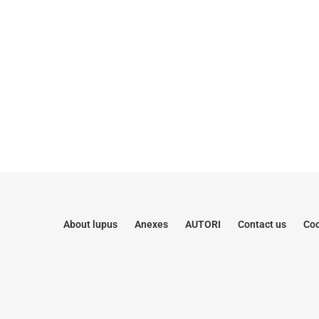
About lupus
Anexes
AUTORI
Contact us
Coo