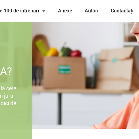
e 100 de întrebări
Anexe
Autori
Contactați
A?
la cele
n jurul
dici de