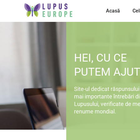
Acasă
Cel
HEI, CU CE
PUTEM AJUT
Site-ul dedicat răspunsului 
mai importante întrebări di
Lupusului, verificate de me
renume mondial.