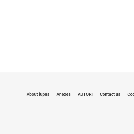
About lupus
Anexes
AUTORI
Contact us
Coo