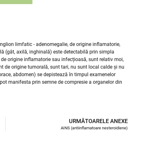
lion limfatic - adenomegalie, de origine inflamatorie,
 (gât, axilă, inghinală) este detectabilă prin simpla
de origine inflamatorie sau infecțioasă, sunt relativ moi,
nt de origine tumorală, sunt tari, nu sunt local calde și nu
torace, abdomen) se depistează în timpul examenelor
se pot manifesta prin semne de compresie a organelor din
URMĂTOARELE ANEXE
AINS (antiinflamatoare nesteroidiene)