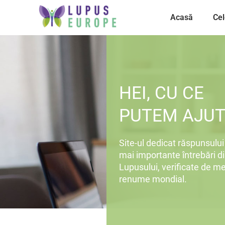
Acasă
Cel
HEI, CU CE
PUTEM AJUT
Site-ul dedicat răspunsului 
mai importante întrebări di
Lupusului, verificate de me
renume mondial.