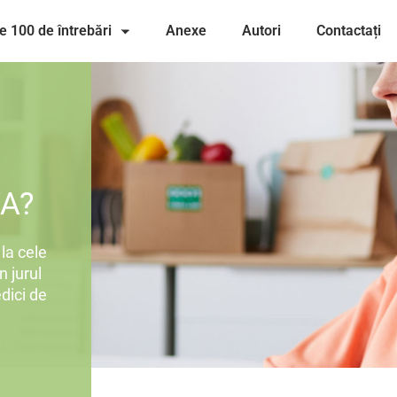
e 100 de întrebări
Anexe
Autori
Contactați
A?
la cele
n jurul
dici de