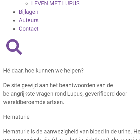
LEVEN MET LUPUS
Bijlagen
Auteurs
Contact
Hé daar, hoe kunnen we helpen?
De site gewijd aan het beantwoorden van de
belangrijkste vragen rond Lupus, geverifieerd door
wereldberoemde artsen.
Hematurie
Hematurie is de aanwezigheid van bloed in de urine. H
macroscopisch zijn (d.w.z. het is zichtbaar); de urine is 