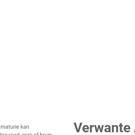
Verwante
ematurie kan
dan rood, roze of bruin