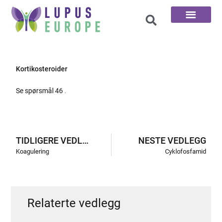
De 100 Spørsmål
Kortikosteroider
Se spørsmål 46
.
TIDLIGERE VEDLEGG
NESTE VEDLEGG
Koagulering
Cyklofosfamid
Relaterte vedlegg