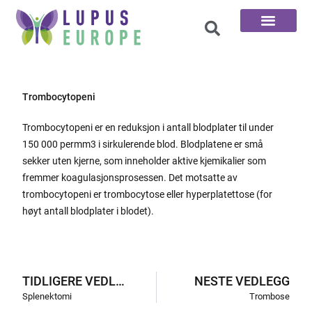
De 100 Spørsmål
Trombocytopeni
Trombocytopeni er en reduksjon i antall blodplater til under
150 000 permm3 i sirkulerende blod. Blodplatene er små
sekker uten kjerne, som inneholder aktive kjemikalier som
fremmer koagulasjonsprosessen. Det motsatte av
trombocytopeni er trombocytose eller hyperplatettose (for
høyt antall blodplater i blodet).
TIDLIGERE VEDLEGG
NESTE VEDLEGG
Splenektomi
Trombose