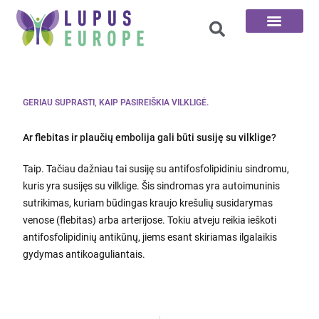
100 klausimų
GERIAU SUPRASTI, KAIP PASIREIŠKIA VILKLIGĖ.
Ar flebitas ir plaučių embolija gali būti susiję su vilklige?
Taip. Tačiau dažniau tai susiję su antifosfolipidiniu sindromu,
kuris yra susijęs su vilklige. Šis sindromas yra autoimuninis
sutrikimas, kuriam būdingas kraujo krešulių susidarymas
venose (flebitas) arba arterijose. Tokiu atveju reikia ieškoti
antifosfolipidinių antikūnų, jiems esant skiriamas ilgalaikis
gydymas antikoaguliantais.