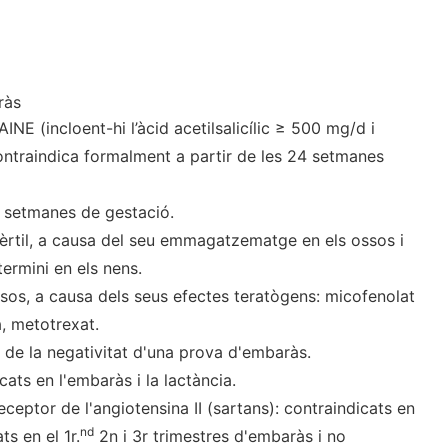
ràs
INE (incloent-hi l’àcid acetilsalicílic ≥ 500 mg/d i
ontraindica formalment a partir de les 24 setmanes
9 setmanes de gestació.
 fèrtil, a causa del seu emmagatzematge en els ossos i
termini en els nens.
sos, a causa dels seus efectes teratògens: micofenolat
a, metotrexat.
 de la negativitat d'una prova d'embaràs.
ats en l'embaràs i la lactància.
eceptor de l'angiotensina II (sartans): contraindicats en
nd
s en el 1r.
2n i 3r trimestres d'embaràs i no