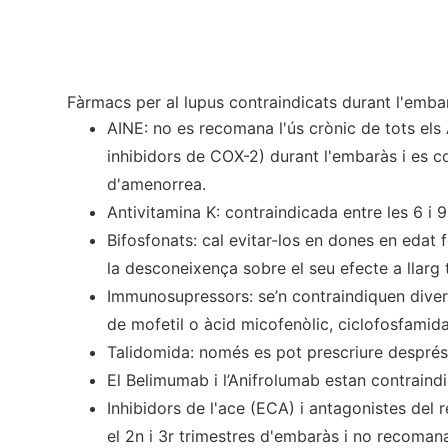
Fàrmacs per al lupus contraindicats durant l'emba
AINE: no es recomana l'ús crònic de tots els A
inhibidors de COX-2) durant l'embaràs i es c
d'amenorrea.
Antivitamina K: contraindicada entre les 6 i 
Bifosfonats: cal evitar-los en dones en edat
la desconeixença sobre el seu efecte a llarg 
Immunosupressors: se’n contraindiquen diver
de mofetil o àcid micofenòlic, ciclofosfamid
Talidomida: només es pot prescriure després
El Belimumab i l’Anifrolumab estan contraindic
Inhibidors de l'ace (ECA) i antagonistes del r
el 2n i 3r trimestres d'embaràs i no recomanat