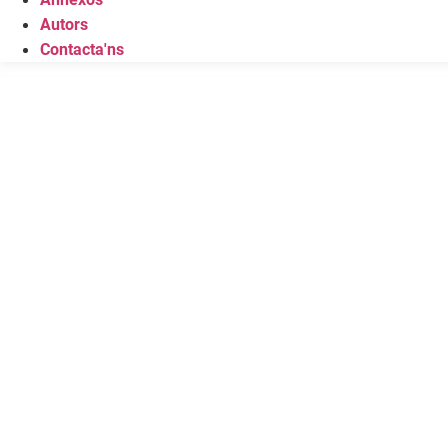
Autors
Contacta'ns
HOLA, COM
PODEM AJU
El lloc dedicat a respondre 
preguntes més importants a
del Lupus, verificat per me
renom mundial.