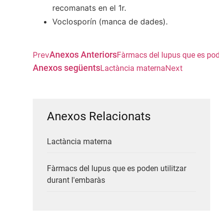
recomanats en el 1r.
Voclosporín (manca de dades).
Anexos Anteriors
Prev
Fàrmacs del lupus que es pode
Anexos següents
Next
Lactància materna
Anexos Relacionats
Lactància materna
Fàrmacs del lupus que es poden utilitzar
durant l'embaràs