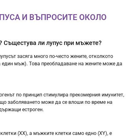
УПУСА И ВЪПРОСИТЕ ОКОЛО
? Същестува ли лупус при мъжете?
упусът засяга много по-често жените, отколкото
а един мъж). Това преобладаване на жените може да
огенът по принцип стимулира прекомерния имунитет,
ащо заболяването може да се влоши по време на
ъдържащи естроген.
клетки (XX), а мъжките клетки само едно (XY), е