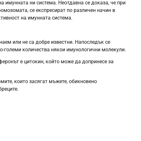
а имунната ни система. Неотдавна се доказа, че при
хромозомата, се експресират по различен начин в
ктивност на имунната система.
наем или не са добре известни. Напоследък се
по-големи количества някои имунологични молекули.
рферонът е цитокин, който може да допринесе за
рмите, които засягат мъжете, обикновено
бреците.