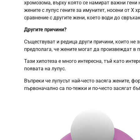
хромозома, върху която се намират важни гени н
жените с лупус гените за имунитет, носени от Х 
сравнение с другите жени, което води до свръха
Другите причини?
Съществуват и редица други причини, които не з
предполага, че жените могат да произвеждат в 
Тази хипотеза е много интересна, тъй като инте
появата на лупус.
Въпреки че лупусът най-често засяга жените, фо
първоначално са по-тежки и по-често засягат бъ