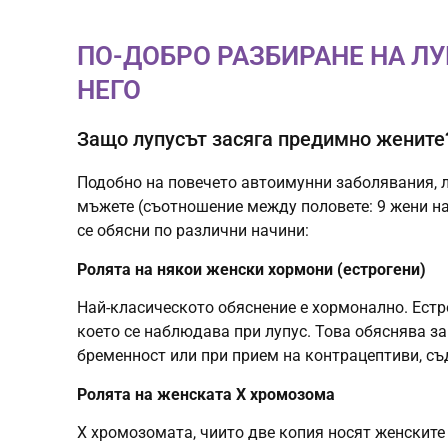
ПО-ДОБРО РАЗБИРАНЕ НА Л
НЕГО
Защо лупусът засяга предимно жените
Подобно на повечето автоимунни заболявания, л
мъжете (съотношение между половете: 9 жени н
се обясни по различни начини:
Ролята на някои женски хормони (естрогени)
Най-класическото обяснение е хормонално. Естр
което се наблюдава при лупус. Това обяснява з
бременност или при прием на контрацептиви, с
Ролята на женската Х хромозома
Х хромозомата, чиито две копия носят женските 