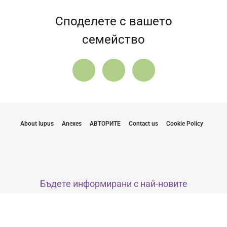
Споделете с вашето
семейство
About lupus
Anexes
АВТОРИТЕ
Contact us
Cookie Policy
Бъдете информирани с най-новите
актуализации
С изпращането на моя имейл, се съгласявам да