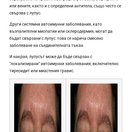
или вените, както и с определени антитела, също често се
свързва с лупус.
Други системни автоимунни заболявания, като
възпалителни миопатии или склеродермия, могат да
бъдат свързани с лупус: това се нарича смесено
заболяване на съединителната тъкан.
И накрая, лупусът може да бъде свързан с
"локализирани" автоимунни заболявания, включително
тиреоидит или миастения гравис.