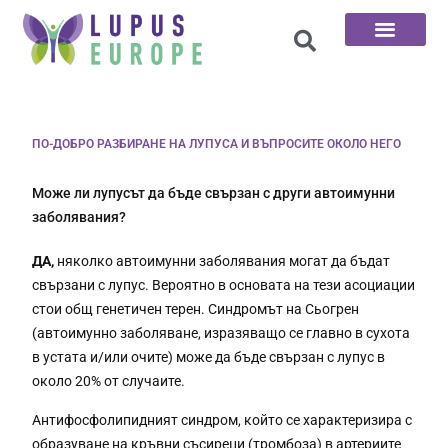
Начална страница
100-те въпроса
Свържете се с нас
ПО-ДОБРО РАЗБИРАНЕ НА ЛУПУСА И ВЪПРОСИТЕ ОКОЛО НЕГО
Може ли лупусът да бъде свързан с други автоимунни
заболявания?
ДА,
няколко автоимунни заболявания могат да бъдат
свързани с лупус. Вероятно в основата на тези асоциации
стои общ генетичен терен. Синдромът на Сьогрен
(автоимунно заболяване, изразяващо се главно в сухота
в устата и/или очите) може да бъде свързан с лупус в
около 20% от случаите.
Антифосфолипидният синдром, който се характеризира с
образуване на кръвни съсиреци (тромбоза) в артериите