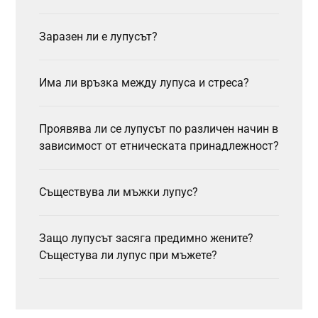
Заразен ли е лупусът?
Има ли връзка между лупуса и стреса?
Проявява ли се лупусът по различен начин в
зависимост от етническата принадлежност?
Съществува ли мъжки лупус?
Защо лупусът засяга предимно жените?
Същестува ли лупус при мъжете?