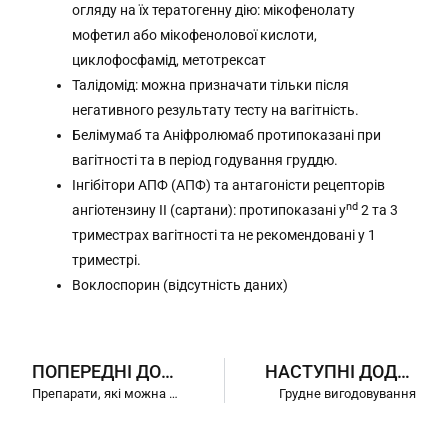
огляду на їх тератогенну дію: мікофенолату
мофетил або мікофенолової кислоти,
циклофосфамід, метотрексат
Талідомід: можна призначати тільки після
негативного результату тесту на вагітність.
Белімумаб та Аніфролюмаб протипоказані при
вагітності та в період годування груддю.
Інгібітори АПФ (АПФ) та антагоністи рецепторів
nd
ангіотензину ІІ (сартани): протипоказані у
2 та 3
триместрах вагітності та не рекомендовані у 1
триместрі.
Воклоспорин (відсутність даних)
ПОПЕРЕДНІ ДОДАТКИ
НАСТУПНІ ДОДАТКИ
Препарати, які можна застосовувати під час вагітності
Грудне вигодовування