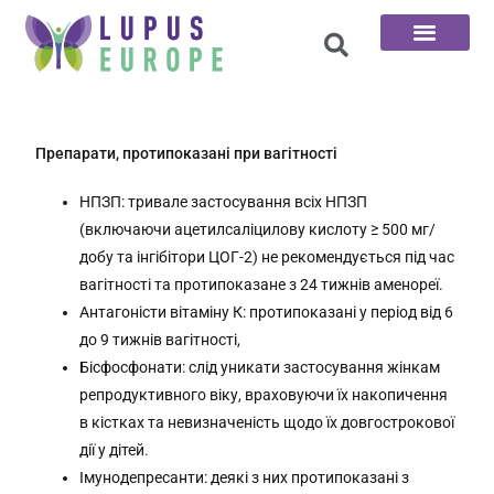
Головна сторінка
100 запитань
Препарати, протипоказані при вагітності
НПЗП: тривале застосування всіх НПЗП
(включаючи ацетилсаліцилову кислоту ≥ 500 мг/
добу та інгібітори ЦОГ-2) не рекомендується під час
вагітності та протипоказане з 24 тижнів аменореї.
Антагоністи вітаміну К: протипоказані у період від 6
до 9 тижнів вагітності,
Бісфосфонати: слід уникати застосування жінкам
репродуктивного віку, враховуючи їх накопичення
в кістках та невизначеність щодо їх довгострокової
дії у дітей.
Імунодепресанти: деякі з них протипоказані з